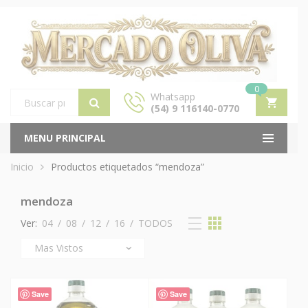
0
Whatsapp
(54) 9 116140-0770
Products
search
MENU PRINCIPAL
Inicio
Productos etiquetados “mendoza”
mendoza
Ver:
04
/
08
/
12
/
16
/
TODOS
Save
Save