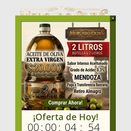
×
Dirección
:
Gallo 510, Almagro, Ciudad Autónoma de Buenos
Aires, ARGENTINA.
Whatsapp
:
+54 9 116 140 0770
Email
:
info@mercadooliva.com
¡Oferta de Hoy!
00
:
00
:
04
:
53