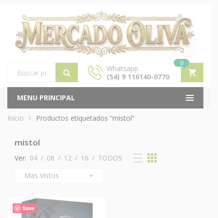
0
Whatsapp
(54) 9 116140-0770
Products
search
MENU PRINCIPAL
Inicio
Productos etiquetados “mistol”
mistol
Ver:
04
/
08
/
12
/
16
/
TODOS
Save