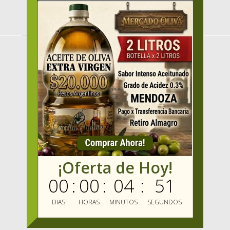
MENU
HOME
PRODUCTOS
OFERTAS
VENDER
MAYORISTAS
Mercado Oliva TV
MIS FAVORITOS
¡Oferta de Hoy!
MERCADO OLIVA
ENVIOS GRATIS
00
:
00
:
04
:
51
BLOG
MARCAS
DIAS
HORAS
MINUTOS
SEGUNDOS
ABEDUL