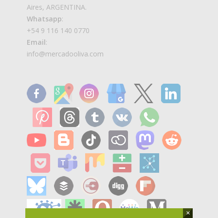
Aires, ARGENTINA.
Whatsapp
:
+54 9 116 140 0770
Email
:
info@mercadooliva.com
×