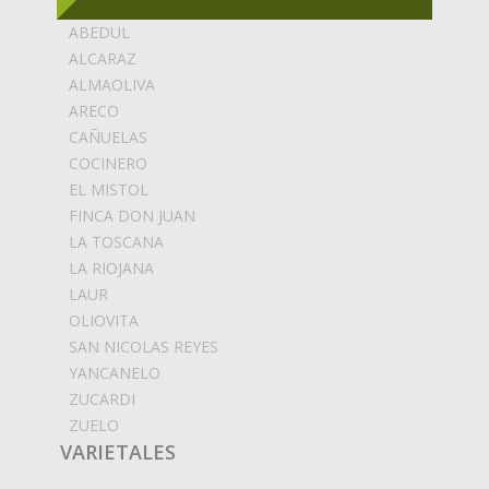
ABEDUL
ALCARAZ
ALMAOLIVA
ARECO
CAÑUELAS
COCINERO
EL MISTOL
FINCA DON JUAN
LA TOSCANA
LA RIOJANA
LAUR
OLIOVITA
SAN NICOLAS REYES
YANCANELO
ZUCARDI
ZUELO
VARIETALES