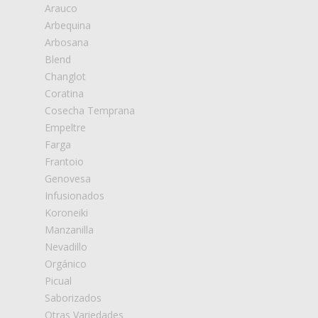
Arauco
Arbequina
Arbosana
Blend
Changlot
Coratina
Cosecha Temprana
Empeltre
Farga
Frantoio
Genovesa
Infusionados
Koroneiki
Manzanilla
Nevadillo
Orgánico
Picual
Saborizados
Otras Variedades