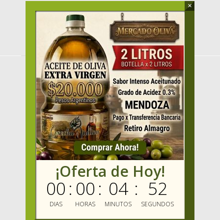
×
MENU
HOME
PRODUCTOS
OFERTAS
VENDER
MAYORISTAS
Mercado Oliva TV
MIS FAVORITOS
¡Oferta de Hoy!
MERCADO OLIVA
00
:
00
:
04
:
51
ENVIOS GRATIS
BLOG
DIAS
HORAS
MINUTOS
SEGUNDOS
MARCAS