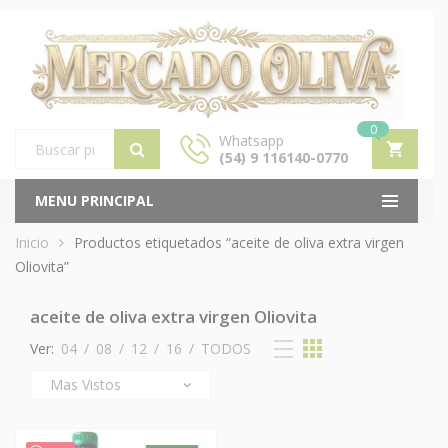
0
Whatsapp
(54) 9 116140-0770
Products
search
MENU PRINCIPAL
Inicio
Productos etiquetados “aceite de oliva extra virgen
Oliovita”
aceite de oliva extra virgen Oliovita
Ver:
04
/
08
/
12
/
16
/
TODOS