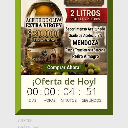
MENU
HOME
PRODUCTOS
OFERTAS
VENDER
MAYORISTAS
Mercado Oliva TV
MIS FAVORITOS
MERCADO OLIVA
ENVIOS GRATIS
¡Oferta de Hoy!
BLOG
MARCAS
00
:
00
:
04
:
51
ABEDUL
DIAS
HORAS
MINUTOS
SEGUNDOS
ALCARAZ
ALMAOLIVA
ARECO
CAÑUELAS