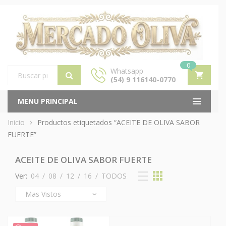
0
Whatsapp
(54) 9 116140-0770
Products
search
MENU PRINCIPAL
Inicio
Productos etiquetados “ACEITE DE OLIVA SABOR
FUERTE”
ACEITE DE OLIVA SABOR FUERTE
Ver:
04
/
08
/
12
/
16
/
TODOS