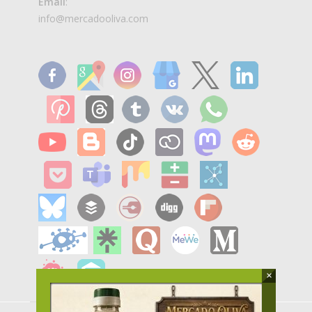
Email
:
info@mercadooliva.com
×