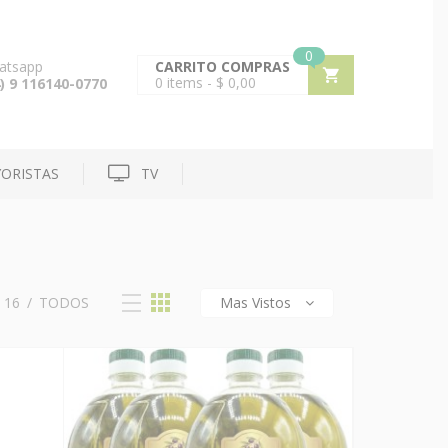
0
atsapp
CARRITO COMPRAS
0
items -
$
0,00
) 9 116140-0770
ORISTAS
TV
/
16
/
TODOS
Mas Vistos