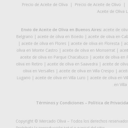
Precio de Aceite de Oliva
|
Precio de Aceite de Olivo
|
Aceite de Oliva 
Envio de Aceite de Oliva en Buenos Aires:
aceite de ol
Belgrano
|
aceite de oliva en Boedo
|
aceite de oliva en Cab
|
aceite de oliva en Flores
|
aceite de oliva en Floresta
|
ac
oliva en Monte Castro
|
aceite de oliva en Monserrat
|
acei
aceite de oliva en Parque Chacabuco
|
aceite de oliva en
oliva en Retiro
|
aceite de oliva en Saavedra
|
aceite de oliv
oliva en Versalles
|
aceite de oliva en Villa Crespo
|
aceit
Lugano
|
aceite de oliva en Villa Luro
|
aceite de oliva en Vi
en Villa
Términos y Condiciones
–
Política de Privacid
Copyright © Mercado Oliva – Todos los derechos reservado
Prohibida la reproducción total o parcial del sitio.