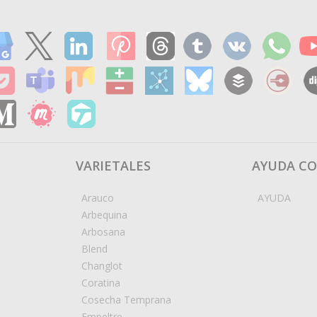
VARIETALES
AYUDA C
Arauco
AYUDA
Arbequina
Arbosana
Blend
Changlot
Coratina
Cosecha Temprana
Empeltre