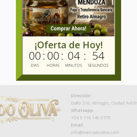
¡Oferta de Hoy!
00
:
00
:
04
:
53
DIAS
HORAS
MINUTOS
SEGUNDOS
Dirección
:
Gallo 510, Almagro, Ciudad Aut
Whatsapp
:
+54 9 116 140 0770
Email
:
info@mercadooliva.com