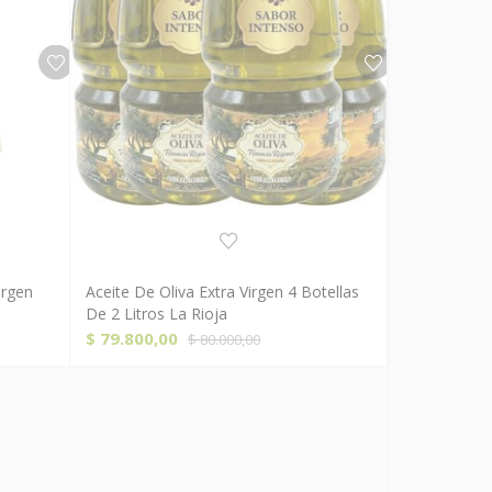
irgen
Aceite De Oliva Extra Virgen 4 Botellas
Comprar Ahora!
De 2 Litros La Rioja
El
El
$
79.800,00
$
80.000,00
precio
precio
original
actual
era:
es:
$ 80.000,00.
$ 79.800,00.