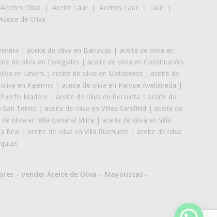
|
Aceites Oliva
|
Aceite Laur
|
Aceites Laur
|
Laur
|
Aceite de Oliva
vanera
|
aceite de oliva en Barracas
|
aceite de oliva en
ite de oliva en Colegiales
|
aceite de oliva en Constitución
liva en Liniers
|
aceite de oliva en Mataderos
|
aceite de
 oliva en Palermo
|
aceite de oliva en Parque Avellaneda
|
n Puerto Madero
|
aceite de oliva en Recoleta
|
aceite de
en San Telmo
|
aceite de oliva en Vélez Sarsfield
|
aceite de
 de oliva en Villa General Mitre
|
aceite de oliva en Villa
la Real
|
aceite de oliva en Villa Riachuelo
|
aceite de oliva
rquiza
ores
–
Vender Aceite de Oliva
–
Mayoristas
–