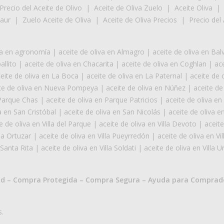
Precio del Aceite de Olivo
|
Aceite de Oliva Zuelo
|
Aceite Oliva
Laur
|
Zuelo Aceite de Oliva
|
Aceite de Oliva Precios
|
Precio del 
iva en agronomía
|
aceite de oliva en Almagro
|
aceite de oliva en Bal
allito
|
aceite de oliva en Chacarita
|
aceite de oliva en Coghlan
|
ace
eite de oliva en La Boca
|
aceite de oliva en La Paternal
|
aceite de o
te de oliva en Nueva Pompeya
|
aceite de oliva en Núñez
|
aceite de
 Parque Chas
|
aceite de oliva en Parque Patricios
|
aceite de oliva e
a en San Cristóbal
|
aceite de oliva en San Nicolás
|
aceite de oliva 
e de oliva en Villa del Parque
|
aceite de oliva en Villa Devoto
|
aceite
lla Ortuzar
|
aceite de oliva en Villa Pueyrredón
|
aceite de oliva en Vil
 Santa Rita
|
aceite de oliva en Villa Soldati
|
aceite de oliva en Villa U
ad
–
Compra Protegida
–
Compra Segura
–
Ayuda para Comprad
s.