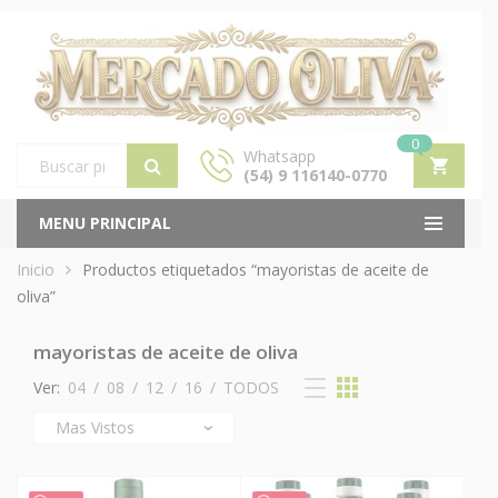
0
Whatsapp
(54) 9 116140-0770
Products
search
MENU PRINCIPAL
Inicio
Productos etiquetados “mayoristas de aceite de
oliva”
mayoristas de aceite de oliva
Ver:
04
/
08
/
12
/
16
/
TODOS