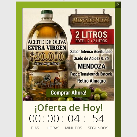
×
Dirección
:
Gallo 510, Almagro, Ciudad Autónoma de Buenos
Aires, ARGENTINA.
Whatsapp
:
+54 9 116 140 0770
Email
:
info@mercadooliva.com
¡Oferta de Hoy!
00
:
00
:
04
:
53
DIAS
HORAS
MINUTOS
SEGUNDOS