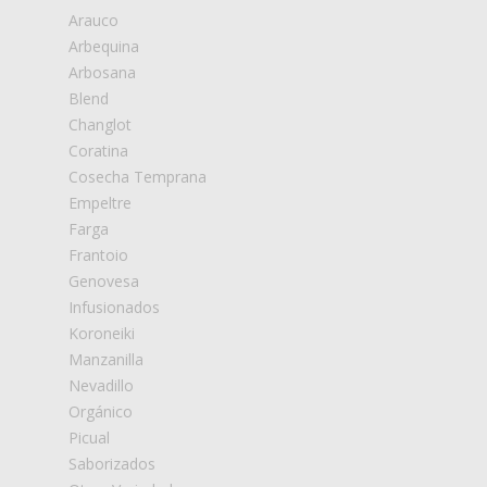
Arauco
Arbequina
Arbosana
Blend
Changlot
Coratina
Cosecha Temprana
Empeltre
Farga
Frantoio
Genovesa
Infusionados
Koroneiki
Manzanilla
Nevadillo
Orgánico
Picual
Saborizados