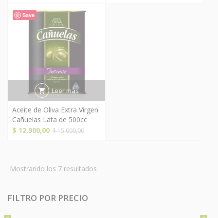
Save
Leer más
Aceite de Oliva Extra Virgen
Cañuelas Lata de 500cc
El
El
$
12.900,00
$
15.000,00
precio
precio
original
actual
era:
es:
Ordenado
Mostrando los 7 resultados
$ 15.000,00.
$ 12.900,00.
por
popularidad
FILTRO POR PRECIO