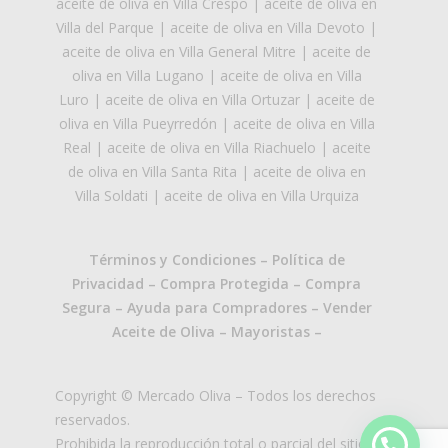
aceite de oliva en Villa Crespo
|
aceite de oliva en
Villa del Parque
|
aceite de oliva en Villa Devoto
|
aceite de oliva en Villa General Mitre
|
aceite de
oliva en Villa Lugano
|
aceite de oliva en Villa
Luro
|
aceite de oliva en Villa Ortuzar
|
aceite de
oliva en Villa Pueyrredón
|
aceite de oliva en Villa
Real
|
aceite de oliva en Villa Riachuelo
|
aceite
de oliva en Villa Santa Rita
|
aceite de oliva en
Villa Soldati
|
aceite de oliva en Villa Urquiza
Términos y Condiciones
–
Política de
Privacidad
–
Compra Protegida
–
Compra
Segura
–
Ayuda para Compradores
–
Vender
Aceite de Oliva
–
Mayoristas
–
Copyright © Mercado Oliva – Todos los derechos
reservados.
Prohibida la reproducción total o parcial del sitio.