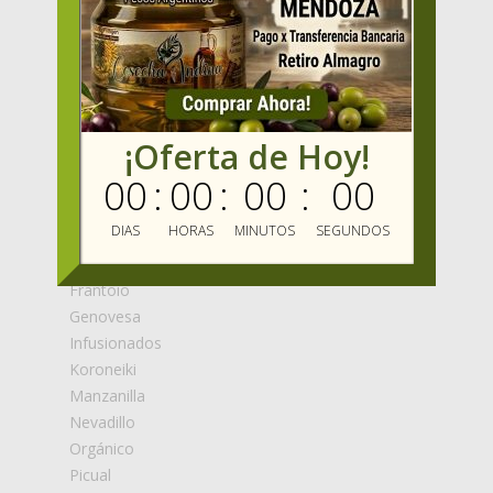
VARIETALES
Arauco
Arbequina
Arbosana
Blend
¡Oferta de Hoy!
Changlot
00
:
00
:
00
:
00
Coratina
Cosecha Temprana
DIAS
HORAS
MINUTOS
SEGUNDOS
Empeltre
Farga
Frantoio
Genovesa
Infusionados
Koroneiki
Manzanilla
Nevadillo
Orgánico
Picual