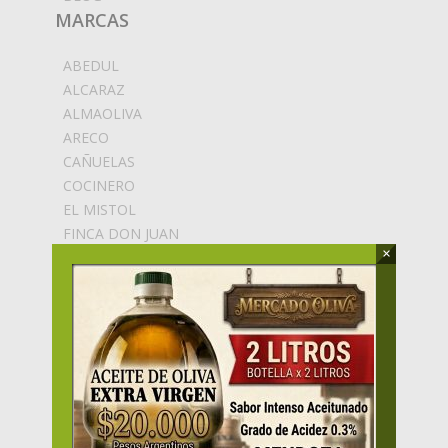
MARCAS
ABEDUL
ALCARAZ
ALMAOLIVA
ARECO
CAÑUELAS
COCINERO
EL MISTOL
FINCA DON JUAN
×
LA TOSCANA
LA RIOJANA
LAUR
OLIOVITA
SAN NICOLAS REYES
YANCANELO
ZUCARDI
ZUELO