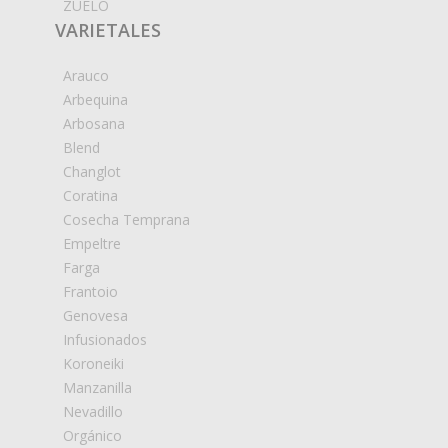
ZUELO
VARIETALES
Arauco
Arbequina
Arbosana
Blend
Changlot
Coratina
Cosecha Temprana
Empeltre
Farga
Frantoio
Genovesa
Infusionados
Koroneiki
Manzanilla
Nevadillo
Orgánico