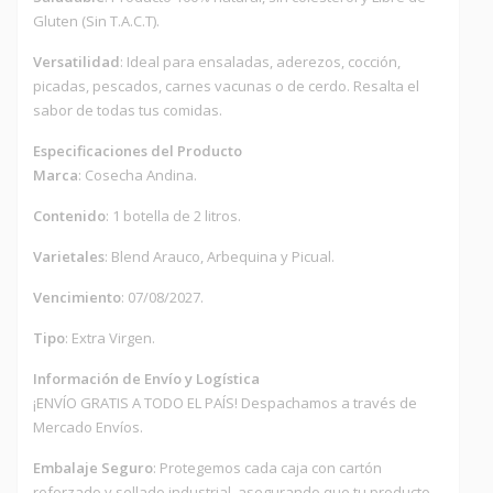
Gluten (Sin T.A.C.T).
Versatilidad
: Ideal para ensaladas, aderezos, cocción,
picadas, pescados, carnes vacunas o de cerdo. Resalta el
sabor de todas tus comidas.
Especificaciones del Producto
Marca
: Cosecha Andina.
Contenido
: 1 botella de 2 litros.
Varietales
: Blend Arauco, Arbequina y Picual.
Vencimiento
: 07/08/2027.
Tipo
: Extra Virgen.
Información de Envío y Logística
¡ENVÍO GRATIS A TODO EL PAÍS! Despachamos a través de
Mercado Envíos.
Embalaje Seguro
: Protegemos cada caja con cartón
reforzado y sellado industrial, asegurando que tu producto