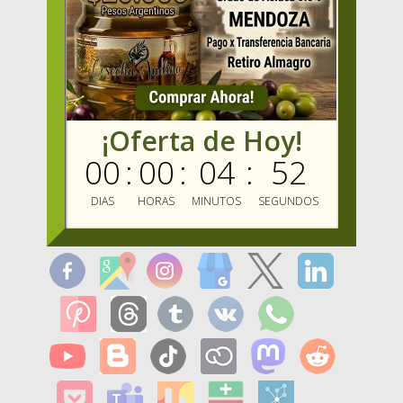
Dirección
:
Gallo 510, Almagro, Ciudad Autónoma de Buenos
Aires, ARGENTINA.
¡Oferta de Hoy!
Whatsapp
:
+54 9 116 140 0770
00
:
00
:
04
:
52
Email
:
info@mercadooliva.com
DIAS
HORAS
MINUTOS
SEGUNDOS