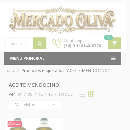
0
Whatsapp
(54) 9 116140-0770
Products
search
MENU PRINCIPAL
Inicio
Productos etiquetados “ACEITE MENDOCINO”
ACEITE MENDOCINO
Ver:
04
/
08
/
12
/
16
/
TODOS
Save