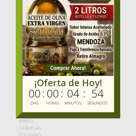
HOME
PRODUCTOS
OFERTAS
VENDER
MAYORISTAS
Mercado Oliva TV
MIS FAVORITOS
MERCADO OLIVA
ENVIOS GRATIS
BLOG
¡Oferta de Hoy!
MARCAS
00
:
00
:
04
:
53
ABEDUL
DIAS
HORAS
MINUTOS
SEGUNDOS
ALCARAZ
ALMAOLIVA
ARECO
CAÑUELAS
COCINERO