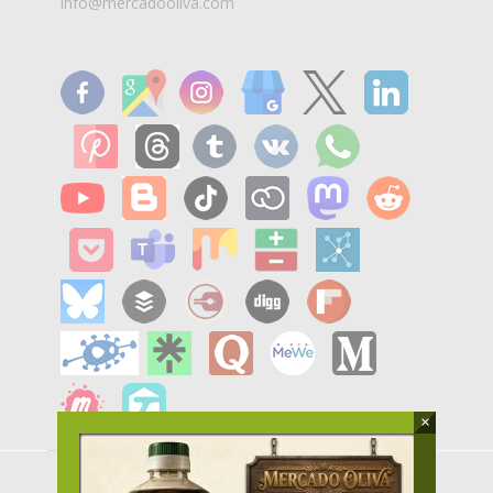
info@mercadooliva.com
×
MENU