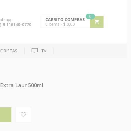
0
atsapp
CARRITO COMPRAS
0
items -
$
0,00
) 9 116140-0770
ORISTAS
TV
 Extra Laur 500ml