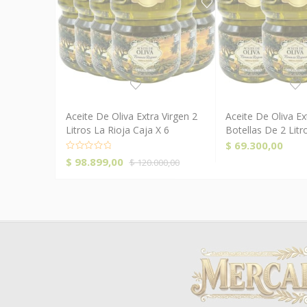
Aceite De Oliva Extra Virgen 2
Aceite De Oliva Ex
Comprar Ahora!
Compra
Litros La Rioja Caja X 6
Botellas De 2 Litr
$
69.300,00
El
El
$
98.899,00
$
120.000,00
precio
precio
original
actual
era:
es:
$ 120.000,00.
$ 98.899,00.