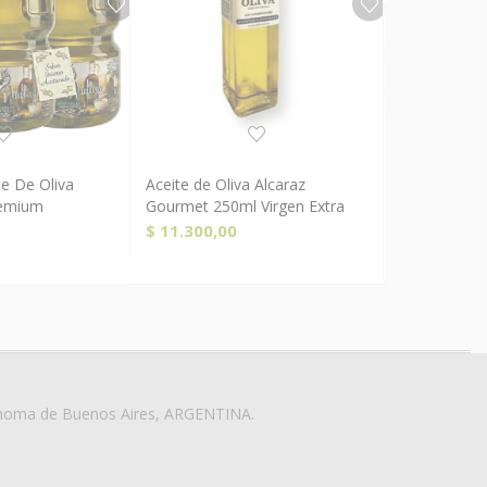
te De Oliva
Aceite de Oliva Alcaraz
2 Botellas A
prar Ahora!
Leer más
C
remium
Gourmet 250ml Virgen Extra
Extra Virge
Frio
$
11.300,00
$
73.800,0
ónoma de Buenos Aires, ARGENTINA.