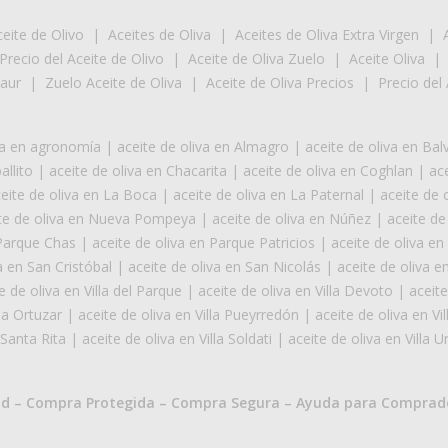
eite de Olivo
|
Aceites de Oliva
|
Aceites de Oliva Extra Virgen
|
Precio del Aceite de Olivo
|
Aceite de Oliva Zuelo
|
Aceite Oliva
Laur
|
Zuelo Aceite de Oliva
|
Aceite de Oliva Precios
|
Precio del 
iva en agronomía
|
aceite de oliva en Almagro
|
aceite de oliva en Bal
allito
|
aceite de oliva en Chacarita
|
aceite de oliva en Coghlan
|
ace
eite de oliva en La Boca
|
aceite de oliva en La Paternal
|
aceite de o
te de oliva en Nueva Pompeya
|
aceite de oliva en Núñez
|
aceite de
 Parque Chas
|
aceite de oliva en Parque Patricios
|
aceite de oliva e
a en San Cristóbal
|
aceite de oliva en San Nicolás
|
aceite de oliva 
e de oliva en Villa del Parque
|
aceite de oliva en Villa Devoto
|
aceite
lla Ortuzar
|
aceite de oliva en Villa Pueyrredón
|
aceite de oliva en Vil
 Santa Rita
|
aceite de oliva en Villa Soldati
|
aceite de oliva en Villa U
ad
–
Compra Protegida
–
Compra Segura
–
Ayuda para Comprad