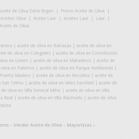
Aceite de Oliva Extra Virgen
|
Precio Aceite de Oliva
|
|
Aceites Oliva
|
Aceite Laur
|
Aceites Laur
|
Laur
|
Aceite de Oliva
vanera
|
aceite de oliva en Barracas
|
aceite de oliva en
ite de oliva en Colegiales
|
aceite de oliva en Constitución
liva en Liniers
|
aceite de oliva en Mataderos
|
aceite de
 oliva en Palermo
|
aceite de oliva en Parque Avellaneda
|
n Puerto Madero
|
aceite de oliva en Recoleta
|
aceite de
en San Telmo
|
aceite de oliva en Vélez Sarsfield
|
aceite de
 de oliva en Villa General Mitre
|
aceite de oliva en Villa
la Real
|
aceite de oliva en Villa Riachuelo
|
aceite de oliva
rquiza
ores
–
Vender Aceite de Oliva
–
Mayoristas
–