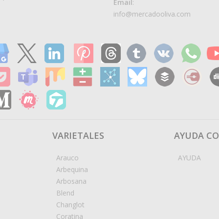
Email
:
info@mercadooliva.com
VARIETALES
AYUDA C
Arauco
AYUDA
Arbequina
Arbosana
Blend
Changlot
Coratina