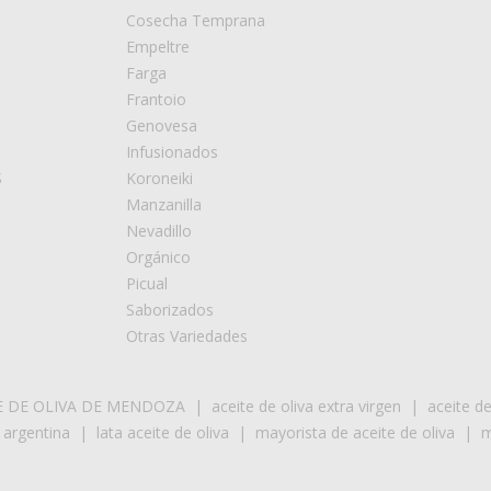
Cosecha Temprana
Empeltre
Farga
Frantoio
Genovesa
Infusionados
S
Koroneiki
Manzanilla
Nevadillo
Orgánico
Picual
Saborizados
Otras Variedades
E DE OLIVA DE MENDOZA
|
aceite de oliva extra virgen
|
aceite d
 argentina
|
lata aceite de oliva
|
mayorista de aceite de oliva
|
m