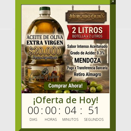
×
MENU
HOME
PRODUCTOS
OFERTAS
VENDER
MAYORISTAS
Mercado Oliva TV
MIS FAVORITOS
¡Oferta de Hoy!
MERCADO OLIVA
00
:
00
:
04
:
51
ENVIOS GRATIS
BLOG
DIAS
HORAS
MINUTOS
SEGUNDOS
MARCAS