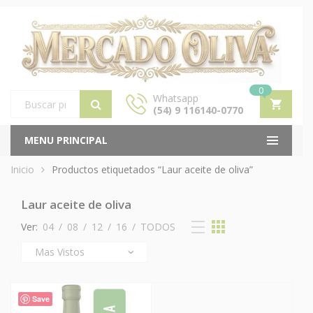
0
Whatsapp
(54) 9 116140-0770
Products
search
MENU PRINCIPAL
Inicio
Productos etiquetados “Laur aceite de oliva”
Laur aceite de oliva
Ver:
04
/
08
/
12
/
16
/
TODOS
Save