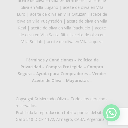
aceite de oliva en Villa General Mitre
|
aceite de
oliva en Villa Lugano
|
aceite de oliva en Villa
Luro
|
aceite de oliva en Villa Ortuzar
|
aceite de
oliva en Villa Pueyrredón
|
aceite de oliva en Villa
Real
|
aceite de oliva en Villa Riachuelo
|
aceite
de oliva en Villa Santa Rita
|
aceite de oliva en
Villa Soldati
|
aceite de oliva en Villa Urquiza
Términos y Condiciones
–
Política de
Privacidad
–
Compra Protegida
–
Compra
Segura
–
Ayuda para Compradores
–
Vender
Aceite de Oliva
–
Mayoristas
–
Copyright © Mercado Oliva – Todos los derechos
reservados.
Prohibida la reproducción total o parcial del sitio.
Gallo 510 D CP 1172, Almagro, CABA. Argentina.