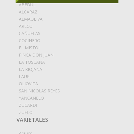
ABEDUL
ALCARAZ
ALMAOLIVA
ARECO
CAÑUELAS
COCINERO
EL MISTOL
FINCA DON JUAN
LA TOSCANA
LA RIOJANA
LAUR
OLIOVITA
SAN NICOLAS REYES
YANCANELO
ZUCARDI
ZUELO
VARIETALES
Arauco