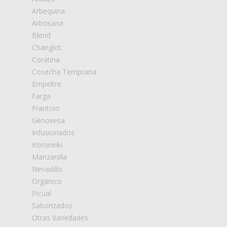
Arbequina
Arbosana
Blend
Changlot
Coratina
Cosecha Temprana
Empeltre
Farga
Frantoio
Genovesa
Infusionados
Koroneiki
Manzanilla
Nevadillo
Orgánico
Picual
Saborizados
Otras Variedades