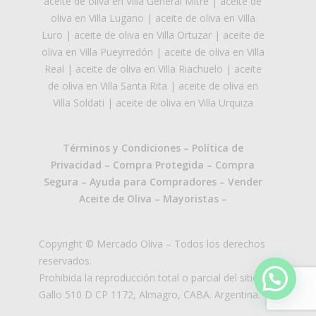
aceite de oliva en Villa General Mitre
|
aceite de
oliva en Villa Lugano
|
aceite de oliva en Villa
Luro
|
aceite de oliva en Villa Ortuzar
|
aceite de
oliva en Villa Pueyrredón
|
aceite de oliva en Villa
Real
|
aceite de oliva en Villa Riachuelo
|
aceite
de oliva en Villa Santa Rita
|
aceite de oliva en
Villa Soldati
|
aceite de oliva en Villa Urquiza
Términos y Condiciones
–
Política de
Privacidad
–
Compra Protegida
–
Compra
Segura
–
Ayuda para Compradores
–
Vender
Aceite de Oliva
–
Mayoristas
–
Copyright © Mercado Oliva – Todos los derechos
reservados.
Prohibida la reproducción total o parcial del sitio.
Gallo 510 D CP 1172, Almagro, CABA. Argentina.