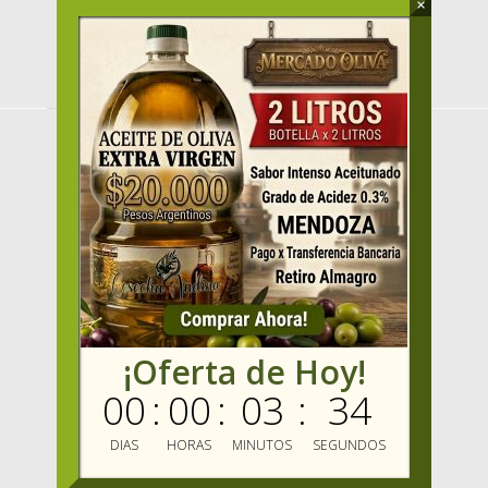
×
MENU
HOME
PRODUCTOS
OFERTAS
VENDER
MAYORISTAS
Mercado Oliva TV
MIS FAVORITOS
¡Oferta de Hoy!
MERCADO OLIVA
00
:
00
:
03
:
34
ENVIOS GRATIS
BLOG
DIAS
HORAS
MINUTOS
SEGUNDOS
MARCAS