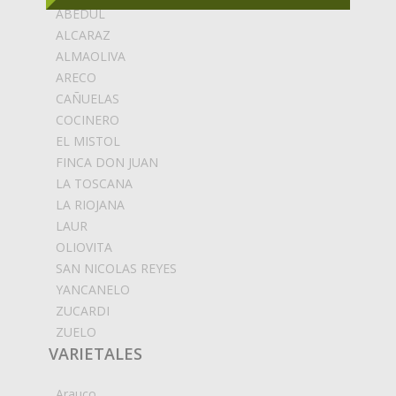
ABEDUL
ALCARAZ
ALMAOLIVA
ARECO
CAÑUELAS
COCINERO
EL MISTOL
FINCA DON JUAN
LA TOSCANA
LA RIOJANA
LAUR
OLIOVITA
SAN NICOLAS REYES
YANCANELO
ZUCARDI
ZUELO
VARIETALES
Arauco