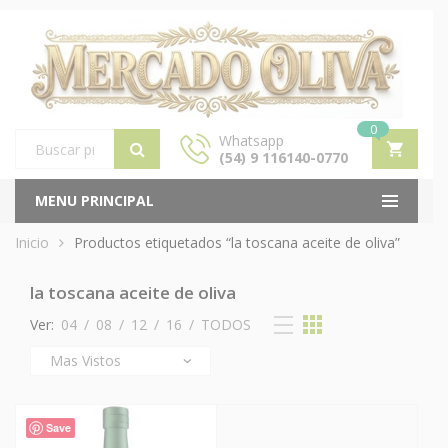
0
Whatsapp
(54) 9 116140-0770
Products
search
MENU PRINCIPAL
Inicio
Productos etiquetados “la toscana aceite de oliva”
la toscana aceite de oliva
Ver:
04
/
08
/
12
/
16
/
TODOS
Save