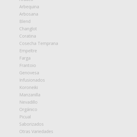
Arbequina
Arbosana
Blend
Changlot
Coratina
Cosecha Temprana
Empeltre
Farga
Frantoio
Genovesa
Infusionados
Koroneiki
Manzanilla
Nevadillo
Orgánico
Picual
Saborizados
Otras Variedades