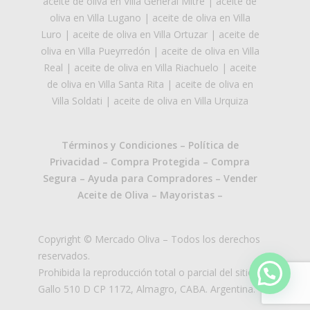
aceite de oliva en Villa General Mitre
|
aceite de
oliva en Villa Lugano
|
aceite de oliva en Villa
Luro
|
aceite de oliva en Villa Ortuzar
|
aceite de
oliva en Villa Pueyrredón
|
aceite de oliva en Villa
Real
|
aceite de oliva en Villa Riachuelo
|
aceite
de oliva en Villa Santa Rita
|
aceite de oliva en
Villa Soldati
|
aceite de oliva en Villa Urquiza
Términos y Condiciones
–
Política de
Privacidad
–
Compra Protegida
–
Compra
Segura
–
Ayuda para Compradores
–
Vender
Aceite de Oliva
–
Mayoristas
–
Copyright © Mercado Oliva – Todos los derechos
reservados.
Prohibida la reproducción total o parcial del sitio.
Gallo 510 D CP 1172, Almagro, CABA. Argentina.