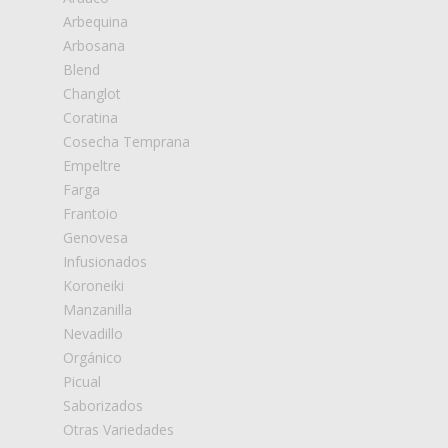
Arbequina
Arbosana
Blend
Changlot
Coratina
Cosecha Temprana
Empeltre
Farga
Frantoio
Genovesa
Infusionados
Koroneiki
Manzanilla
Nevadillo
Orgánico
Picual
Saborizados
Otras Variedades