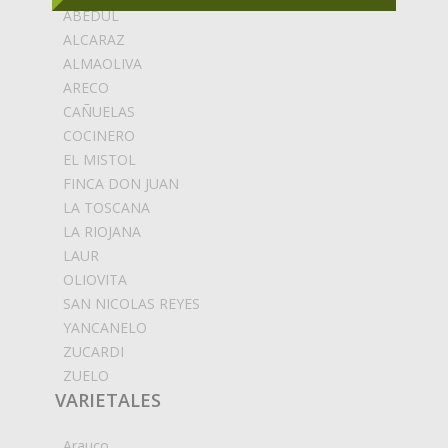
ABEDUL
ALCARAZ
ALMAOLIVA
ARECO
CAÑUELAS
COCINERO
EL MISTOL
FINCA DON JUAN
LA TOSCANA
LA RIOJANA
LAUR
OLIOVITA
SAN NICOLAS REYES
YANCANELO
ZUCARDI
ZUELO
VARIETALES
Arauco