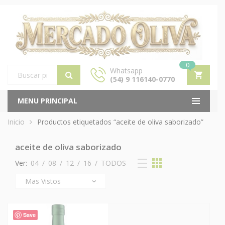
0
Whatsapp
(54) 9 116140-0770
Products
search
MENU PRINCIPAL
Inicio
Productos etiquetados “aceite de oliva saborizado”
aceite de oliva saborizado
Ver:
04
/
08
/
12
/
16
/
TODOS
Save