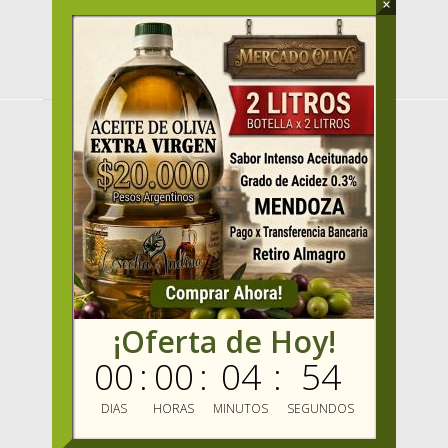
×
MENU
HOME
PRODUCTOS
OFERTAS
VENDER
MAYORISTAS
Mercado Oliva TV
MIS FAVORITOS
¡Oferta de Hoy!
MERCADO OLIVA
00
:
00
:
04
:
53
ENVIOS GRATIS
BLOG
DIAS
HORAS
MINUTOS
SEGUNDOS
MARCAS