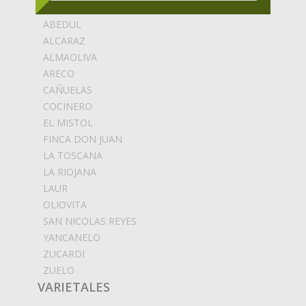
ABEDUL
ALCARAZ
ALMAOLIVA
ARECO
CAÑUELAS
COCINERO
EL MISTOL
FINCA DON JUAN
LA TOSCANA
LA RIOJANA
LAUR
OLIOVITA
SAN NICOLAS REYES
YANCANELO
ZUCARDI
ZUELO
VARIETALES