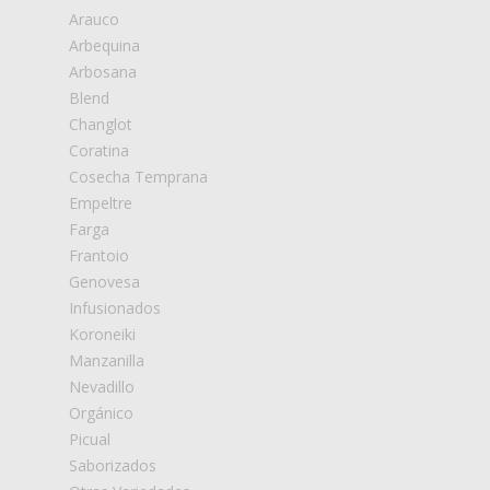
Arauco
Arbequina
Arbosana
Blend
Changlot
Coratina
Cosecha Temprana
Empeltre
Farga
Frantoio
Genovesa
Infusionados
Koroneiki
Manzanilla
Nevadillo
Orgánico
Picual
Saborizados