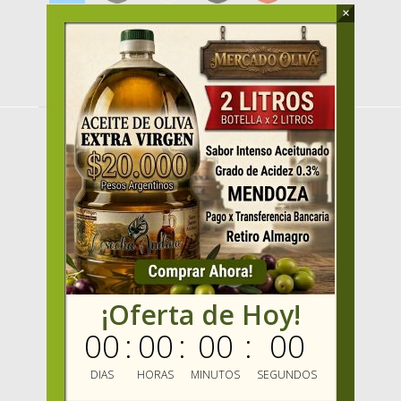
×
MENU
HOME
PRODUCTOS
OFERTAS
VENDER
MAYORISTAS
Mercado Oliva TV
¡Oferta de Hoy!
MIS FAVORITOS
MERCADO OLIVA
00
:
00
:
00
:
00
ENVIOS GRATIS
BLOG
DIAS
HORAS
MINUTOS
SEGUNDOS
MARCAS