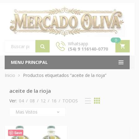
0
Whatsapp
(54) 9 116140-0770
Products
search
MENU PRINCIPAL
Inicio
Productos etiquetados “aceite de la rioja”
aceite de la rioja
Ver:
04
/
08
/
12
/
16
/
TODOS
Save