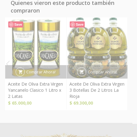
Quienes vieron este producto también
compraron
Save
Save
Comprar Ahora!
Comprar Ahora!
Aceite De Oliva Extra Virgen
Aceite De Oliva Extra Virgen
Ace
Yancanelo Clasico 1 Litro x
3 Botellas De 2 Litros La
Are
2 Latas
Rioja
$
6
$
65.000,00
$
69.300,00