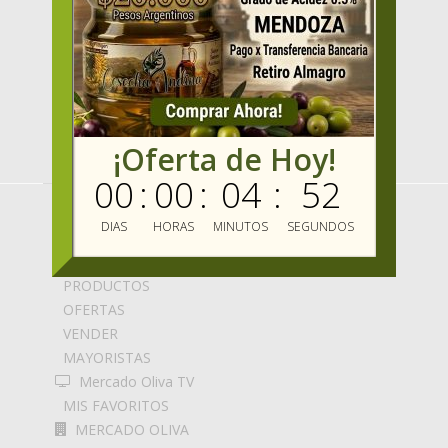
¡Oferta de Hoy!
00
:
00
:
04
:
52
MENU
DIAS
HORAS
MINUTOS
SEGUNDOS
HOME
PRODUCTOS
OFERTAS
VENDER
MAYORISTAS
Mercado Oliva TV
MIS FAVORITOS
MERCADO OLIVA