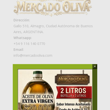
Dirección
:
Gallo 510, Almagro, Ciudad Autónoma de Buenos
Aires, ARGENTINA.
Whatsapp
:
+54 9 116 140 0770
Email
:
info@mercadooliva.com
×