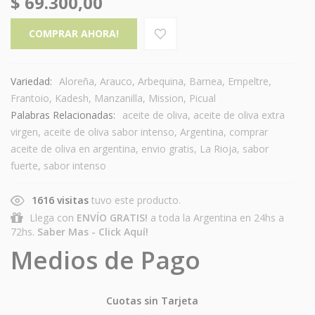
$
69.300,00
COMPRAR AHORA!
Variedad:
Aloreña
,
Arauco
,
Arbequina
,
Barnea
,
Empeltre
,
Frantoio
,
Kadesh
,
Manzanilla
,
Mission
,
Picual
Palabras Relacionadas:
aceite de oliva
,
aceite de oliva extra
virgen
,
aceite de oliva sabor intenso
,
Argentina
,
comprar
aceite de oliva en argentina
,
envio gratis
,
La Rioja
,
sabor
fuerte
,
sabor intenso
1616 visitas
tuvo este producto.
Llega con
ENVÍO GRATIS!
a toda la Argentina en 24hs a
72hs.
Saber Mas - Click Aquí!
Medios de Pago
Cuotas sin Tarjeta