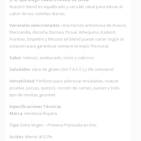
Nuestro blend es equilibrado y versátil, ideal para elevar el
sabor de tus comidas diarias.
Varietales seleccionados
: Una mezcla armoniosa de Arauco,
Manzanilla, Aloreña, Barnea, Picual, Arbequina, Kadesh,
Frantoio, Empeltre y Mission (el blend puede variar según la
estación para garantizar siempre la mejor frescura).
Sabor
: Intenso, aceitunado, único y sabroso.
Saludable
: Libre de gluten (Sin T.A.C.C.) y 0% colesterol.
Versatilidad
: Perfecto para aderezar ensaladas, realzar
picadas, pizzas, quesos, cocción de carnes, pastas y todo
tipo de recetas gourmet.
Especificaciones Técnicas
Marca
: Herencia Riojana.
Tipo
: Extra Virgen – Primera Prensada en Frío.
Acidez
: Menor al 0,7%.