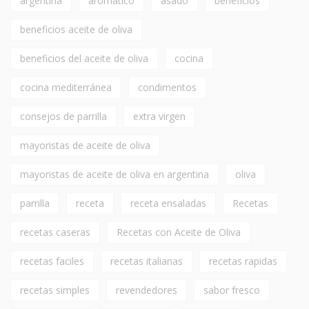
argentina
aromático
asado
beneficios
beneficios aceite de oliva
beneficios del aceite de oliva
cocina
cocina mediterránea
condimentos
consejos de parrilla
extra virgen
mayoristas de aceite de oliva
mayoristas de aceite de oliva en argentina
oliva
parrilla
receta
receta ensaladas
Recetas
recetas caseras
Recetas con Aceite de Oliva
recetas faciles
recetas italianas
recetas rapidas
recetas simples
revendedores
sabor fresco