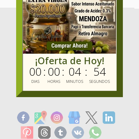
Dirección
:
Gallo 510, Almagro, Ciudad Autónoma de Buenos
¡Oferta de Hoy!
Aires, ARGENTINA.
00
:
00
:
04
:
53
Whatsapp
:
+54 9 116 140 0770
DIAS
HORAS
MINUTOS
SEGUNDOS
Email
:
info@mercadooliva.com