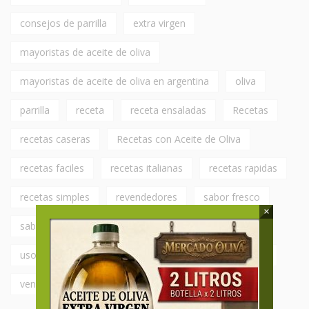
consejos de parrilla
extra virgen
mayoristas de aceite de oliva
mayoristas de aceite de oliva en argentina
oliva
parrilla
receta
receta ensaladas
Recetas
recetas caseras
Recetas con Aceite de Oliva
recetas faciles
recetas italianas
recetas rapidas
recetas simples
revendedores
sabor fresco
×
sabor intenso
Saborizados
saludable
usos del aceite de oliva
variedades
varietales
vender aceite de oliva