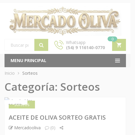
0
Whatsapp
(54) 9 116140-0770
Products
search
MENU PRINCIPAL
Inicio
Sorteos
Categoría:
Sorteos
Sorteos
26 FEB
ACEITE DE OLIVA SORTEO GRATIS
Mercadooliva
(0)