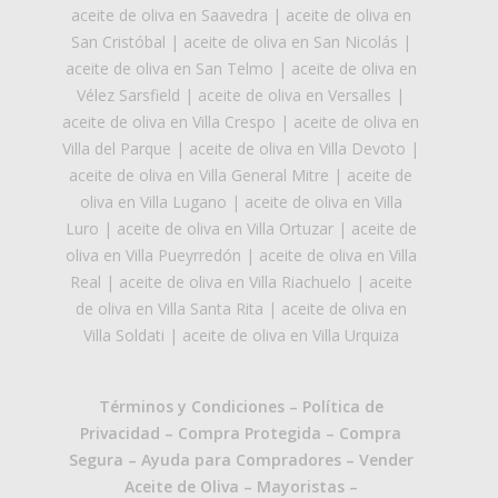
aceite de oliva en Saavedra
|
aceite de oliva en
San Cristóbal
|
aceite de oliva en San Nicolás
|
aceite de oliva en San Telmo
|
aceite de oliva en
Vélez Sarsfield
|
aceite de oliva en Versalles
|
aceite de oliva en Villa Crespo
|
aceite de oliva en
Villa del Parque
|
aceite de oliva en Villa Devoto
|
aceite de oliva en Villa General Mitre
|
aceite de
oliva en Villa Lugano
|
aceite de oliva en Villa
Luro
|
aceite de oliva en Villa Ortuzar
|
aceite de
oliva en Villa Pueyrredón
|
aceite de oliva en Villa
Real
|
aceite de oliva en Villa Riachuelo
|
aceite
de oliva en Villa Santa Rita
|
aceite de oliva en
Villa Soldati
|
aceite de oliva en Villa Urquiza
Términos y Condiciones
–
Política de
Privacidad
–
Compra Protegida
–
Compra
Segura
–
Ayuda para Compradores
–
Vender
Aceite de Oliva
–
Mayoristas
–