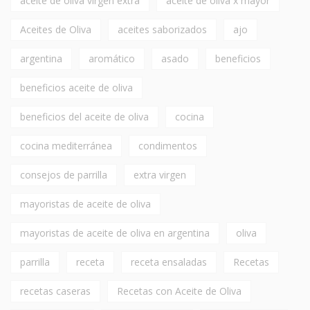
aceite de oliva virgen extra
aceite de oliva x mayor
Aceites de Oliva
aceites saborizados
ajo
argentina
aromático
asado
beneficios
beneficios aceite de oliva
beneficios del aceite de oliva
cocina
cocina mediterránea
condimentos
consejos de parrilla
extra virgen
mayoristas de aceite de oliva
mayoristas de aceite de oliva en argentina
oliva
parrilla
receta
receta ensaladas
Recetas
recetas caseras
Recetas con Aceite de Oliva