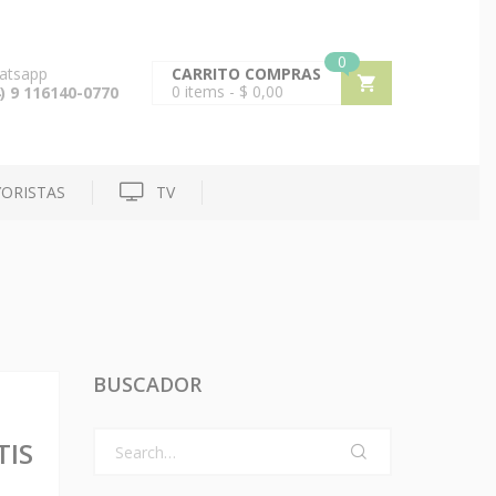
0
atsapp
CARRITO COMPRAS
0
items -
$
0,00
) 9 116140-0770
ORISTAS
TV
BUSCADOR
TIS