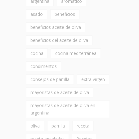
argentina
aromático
asado
beneficios
beneficios aceite de oliva
beneficios del aceite de oliva
cocina
cocina mediterránea
condimentos
consejos de parrilla
extra virgen
mayoristas de aceite de oliva
mayoristas de aceite de oliva en
argentina
oliva
parrilla
receta
receta ensaladas
Recetas