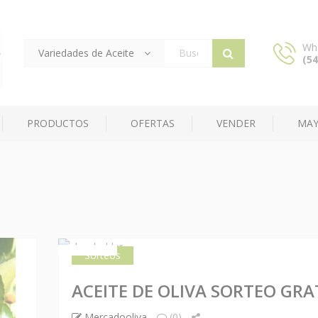
Wh
Variedades de Aceite
(54
Products
search
PRODUCTOS
OFERTAS
VENDER
MAY
Sorteos
26 FEB
ACEITE DE OLIVA SORTEO GRA
Mercadooliva
(0)