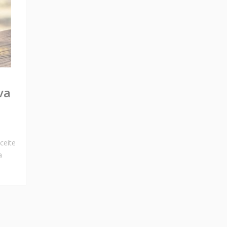
va
ceite
a