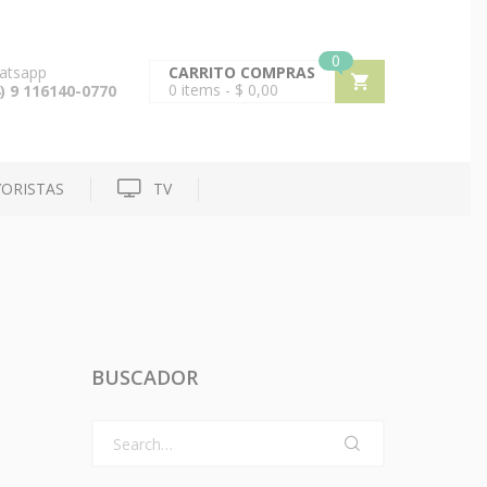
0
atsapp
CARRITO COMPRAS
0
items -
$
0,00
) 9 116140-0770
ORISTAS
TV
BUSCADOR