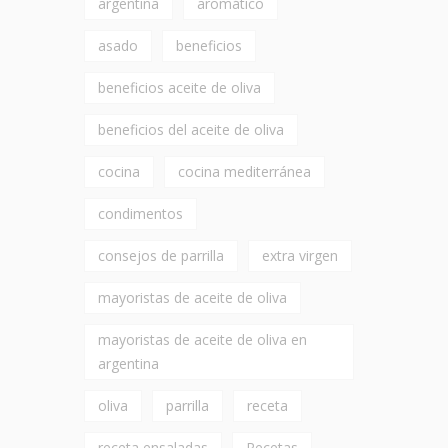
argentina
aromático
asado
beneficios
beneficios aceite de oliva
beneficios del aceite de oliva
cocina
cocina mediterránea
condimentos
consejos de parrilla
extra virgen
mayoristas de aceite de oliva
mayoristas de aceite de oliva en
argentina
oliva
parrilla
receta
receta ensaladas
Recetas