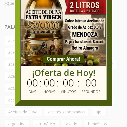
¿Qué significan Los Estados de Pedidos?
PALABRAS MAS BUSCADAS
aceite de oliva
Aceite de Oliva Argentina
aceite de oliva con albahaca
aceite de oliva con limón
aceite de oliva extra virgen
¡Oferta de Hoy!
Aceite de Oliva por Mayor
00
:
00
:
00
:
00
Aceite de Oliva Saborizado
DIAS
HORAS
MINUTOS
SEGUNDOS
aceite de oliva virgen extra
aceite de oliva x mayor
Aceites de Oliva
aceites saborizados
ajo
argentina
aromático
asado
beneficios