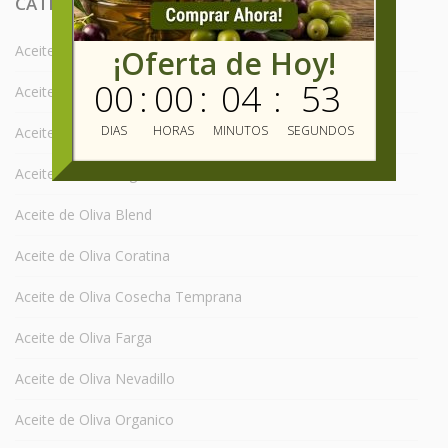
CATEGORIAS
Aceite de Oliva Arauco
¡Oferta de Hoy!
00
:
00
:
04
:
52
Aceite de Oliva Arbequina
DIAS
HORAS
MINUTOS
SEGUNDOS
Aceite de Oliva Arbosana
Aceite de Oliva Argentina
Aceite de Oliva Blend
Aceite de Oliva Coratina
Aceite de Oliva Cosecha Temprana
Aceite de Oliva Farga
Aceite de Oliva Nevadillo
Aceite de Oliva Organico