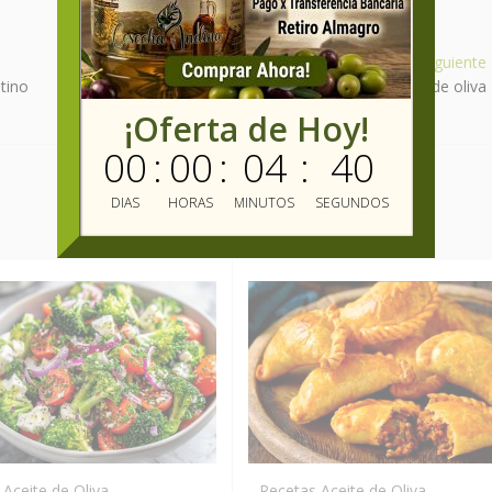
Ver Articulo Siguiente
tino
Receta Delicioso guiso con aceite de oliva
¡Oferta de Hoy!
00
:
00
:
04
:
38
DIAS
HORAS
MINUTOS
SEGUNDOS
Aceite de Oliva
Recetas Aceite de Oliva