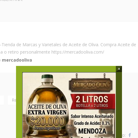
-Tienda de Marcas y Varietales de Aceite de Oliva. Compra Aceite de
na o retiro personalmente https://mercadooliva.com/
e mercadooliva
×
Recetas
recetas faciles
recetas rapidas
Compartí este Articulo: