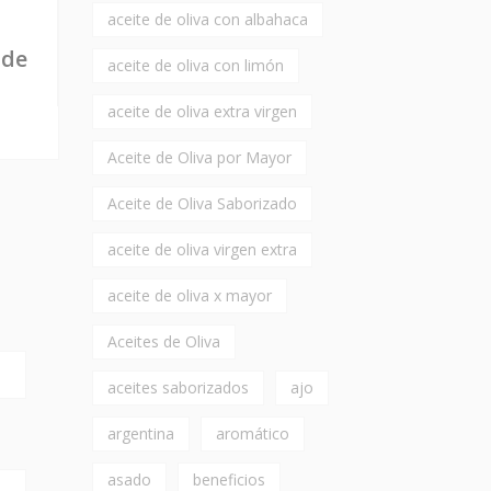
aceite de oliva con albahaca
Receta Verduras Asadas
RECETA 
 de
con Aceite de Oliva
CON ACE
aceite de oliva con limón
aceite de oliva extra virgen
Aceite de Oliva por Mayor
Aceite de Oliva Saborizado
aceite de oliva virgen extra
aceite de oliva x mayor
Aceites de Oliva
aceites saborizados
ajo
argentina
aromático
asado
beneficios