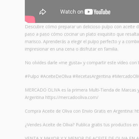
Descubre cómo preparar un delicioso pulpo con aceite de 
paso a paso cómo cocinar un plato exquisito que resalta l
marisco. Aprenderás a elegir el pulpo perfecto y a combi
impresionar en una cena o disfrutar en familia.
No olvides darle «me gusta» y compartir este video con 
#Pulpo #AceiteDeOliva #RecetasArgentina #MercadoOli
MERCADO OLIVA es la primera Multi-Tienda de Marcas y V
Argentina https://mercadooliva.com/
Compra Aceite de Oliva con Envio Gratis en Argentina: h
¿Vendes Aceite de Oliva? Publica gratis tus productos 
VENTA X MAYOR Y X MENOR DE ACEITE DE OLIVA EN 