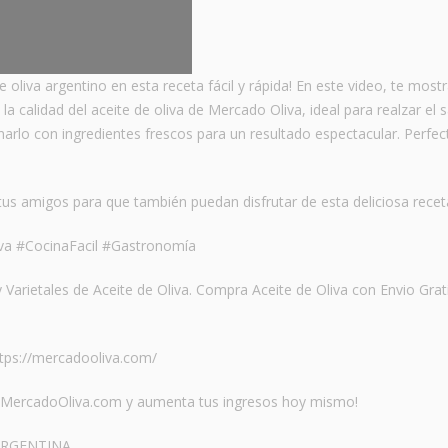
oliva argentino en esta receta fácil y rápida! En este video, te mos
a calidad del aceite de oliva de Mercado Oliva, ideal para realzar el 
narlo con ingredientes frescos para un resultado espectacular. Perfec
tus amigos para que también puedan disfrutar de esta deliciosa recet
va #CocinaFacil #Gastronomía
arietales de Aceite de Oliva. Compra Aceite de Oliva con Envio Grat
ttps://mercadooliva.com/
en MercadoOliva.com y aumenta tus ingresos hoy mismo!
ARGENTINA.