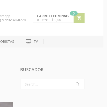
0
atsapp
CARRITO COMPRAS
0
items -
$
0,00
) 9 116140-0770
ORISTAS
TV
BUSCADOR