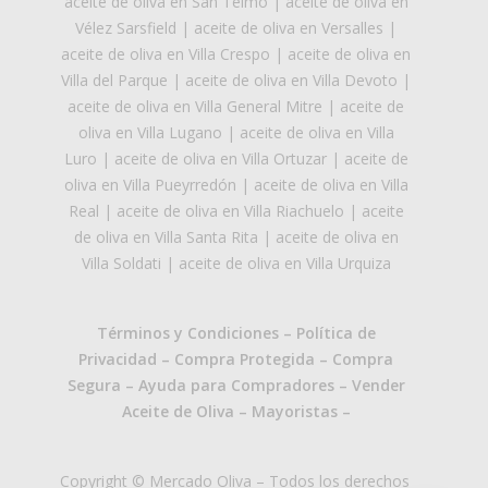
aceite de oliva en San Telmo
|
aceite de oliva en
Vélez Sarsfield
|
aceite de oliva en Versalles
|
aceite de oliva en Villa Crespo
|
aceite de oliva en
Villa del Parque
|
aceite de oliva en Villa Devoto
|
aceite de oliva en Villa General Mitre
|
aceite de
oliva en Villa Lugano
|
aceite de oliva en Villa
Luro
|
aceite de oliva en Villa Ortuzar
|
aceite de
oliva en Villa Pueyrredón
|
aceite de oliva en Villa
Real
|
aceite de oliva en Villa Riachuelo
|
aceite
de oliva en Villa Santa Rita
|
aceite de oliva en
Villa Soldati
|
aceite de oliva en Villa Urquiza
Términos y Condiciones
–
Política de
Privacidad
–
Compra Protegida
–
Compra
Segura
–
Ayuda para Compradores
–
Vender
Aceite de Oliva
–
Mayoristas
–
Copyright © Mercado Oliva – Todos los derechos