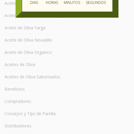
DIAS
HORAS
MINUTOS
SEGUNDOS
Aceite de Oliva Coratina
Aceite de Oliva Cosecha Temprana
Aceite de Oliva Farga
Aceite de Oliva Nevadillo
Aceite de Oliva Organico
Aceites de Oliva
Aceites de Oliva Saborizados
Beneficios
Compradores
Consejos y Tips de Parrilla
Distribuidores