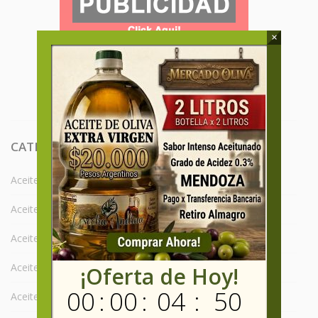
×
CATEGORIAS
Aceite de Oliva Arauco
Aceite de Oliva Arbequina
Aceite de Oliva Arbosana
Aceite de Oliva Argentina
¡Oferta de Hoy!
00
:
00
:
04
:
49
Aceite de Oliva Blend