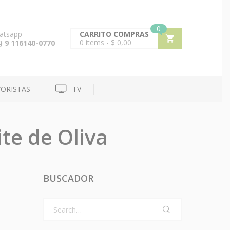
0
atsapp
CARRITO COMPRAS
0
items -
$
0,00
) 9 116140-0770
ORISTAS
TV
te de Oliva
BUSCADOR