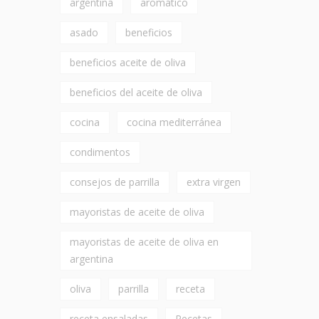
argentina
aromático
asado
beneficios
beneficios aceite de oliva
beneficios del aceite de oliva
cocina
cocina mediterránea
condimentos
consejos de parrilla
extra virgen
mayoristas de aceite de oliva
mayoristas de aceite de oliva en
argentina
oliva
parrilla
receta
receta ensaladas
Recetas