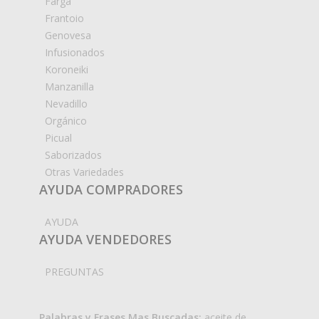
Farga
Frantoio
Genovesa
Infusionados
Koroneiki
Manzanilla
Nevadillo
Orgánico
Picual
Saborizados
Otras Variedades
AYUDA COMPRADORES
AYUDA
AYUDA VENDEDORES
PREGUNTAS
Palabras y Frases Mas Buscadas:
aceite de