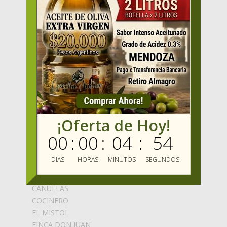
PRODUCTOS
OFERTAS
VENDER
MAYORISTAS
Mercado Oliva TV
MIS FAVORITOS
MERCADO OLIVA
ENVIOS GRATIS
BLOG
MARCAS
¡Oferta de Hoy!
00
:
00
:
04
:
54
ABEDUL
ALCARAZ
DIAS
HORAS
MINUTOS
SEGUNDOS
ALMAOLIVA
ARECO
CAÑUELAS
COCINERO
EL MISTOL
FINCA DON JUAN