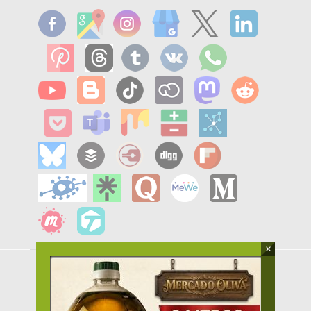
×
MENU
HOME