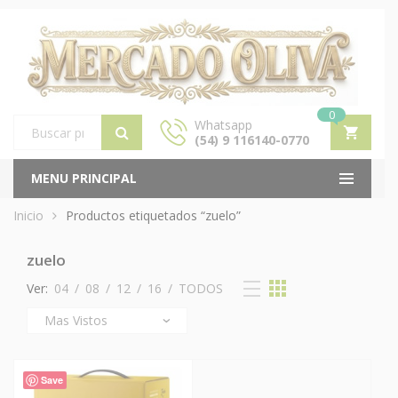
0
Whatsapp
(54) 9 116140-0770
Products
search
MENU PRINCIPAL
Inicio
Productos etiquetados “zuelo”
zuelo
Ver:
04
/
08
/
12
/
16
/
TODOS
Save