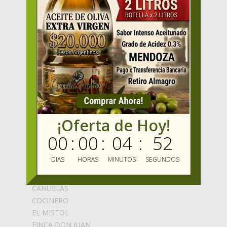
PRODUCTOS
OFERTAS
VENDER
MAYORISTAS
Mercado Oliva TV
MIS FAVORITOS
MERCADO OLIVA
ENVIOS GRATIS
BLOG
MARCAS
¡Oferta de Hoy!
00
:
00
:
04
:
51
ABEDUL
ALCARAZ
DIAS
HORAS
MINUTOS
SEGUNDOS
ALMAOLIVA
ARECO
CAÑUELAS
COCINERO
EL MISTOL
FINCA DON JUAN