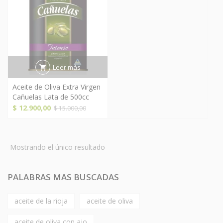
Leer más
Aceite de Oliva Extra Virgen
Cañuelas Lata de 500cc
El
El
$
12.900,00
$
15.000,00
precio
precio
original
actual
era:
es:
Mostrando el único resultado
$ 15.000,00.
$ 12.900,00.
PALABRAS MAS BUSCADAS
aceite de la rioja
aceite de oliva
aceite de oliva con ajo