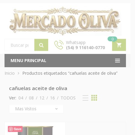
0
Whatsapp
(54) 9 116140-0770
Products
search
MENU PRINCIPAL
Inicio
Productos etiquetados “cañuelas aceite de oliva”
cañuelas aceite de oliva
Ver:
04
/
08
/
12
/
16
/
TODOS
Save