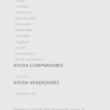
Farga
Frantoio
Genovesa
Infusionados
Koroneiki
Manzanilla
Nevadillo
Orgánico
Picual
Saborizados
Otras Variedades
AYUDA COMPRADORES
AYUDA
AYUDA VENDEDORES
PREGUNTAS
Palabras y Frases Mas Buscadas:
aceite de