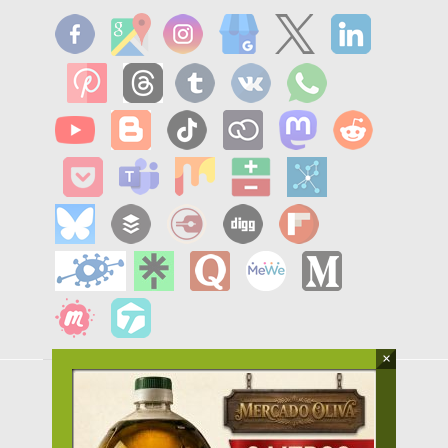
×
MENU
HOME