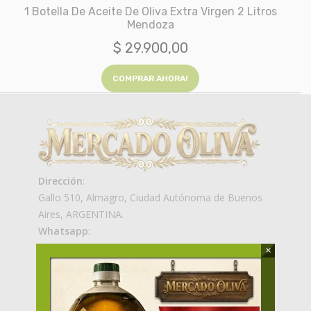
1 Botella De Aceite De Oliva Extra Virgen 2 Litros
Mendoza
$
29.900,00
COMPRAR AHORA!
Dirección
:
Gallo 510, Almagro, Ciudad Autónoma de Buenos
Aires, ARGENTINA.
Whatsapp
:
+54 9 116 140 0770
×
Email
:
info@mercadooliva.com