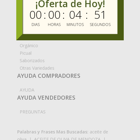
¡Oferta de Hoy!
Frantoio
Genovesa
00
:
00
:
04
:
51
Infusionados
Koroneiki
DIAS
HORAS
MINUTOS
SEGUNDOS
Manzanilla
Nevadillo
Orgánico
Picual
Saborizados
Otras Variedades
AYUDA COMPRADORES
AYUDA
AYUDA VENDEDORES
PREGUNTAS
Palabras y Frases Mas Buscadas:
aceite de
oliva
|
ACEITE DE OLIVA DE MENDOZA
|