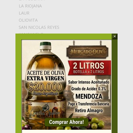
LA RIOJANA
LAUR
OLIOVITA
SAN NICOLAS REYES
YANCANELO
×
ZUCARDI
ZUELO
VARIETALES
Arauco
Arbequina
Arbosana
Blend
Changlot
Coratina
Cosecha Temprana
Empeltre
Farga