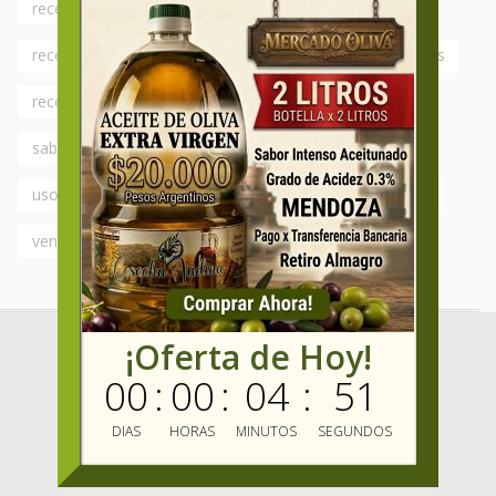
recetas caseras
Recetas con Aceite de Oliva
recetas faciles
recetas italianas
recetas rapidas
recetas simples
revendedores
sabor fresco
sabor intenso
Saborizados
saludable
usos del aceite de oliva
variedades
varietales
vender aceite de oliva
¡Oferta de Hoy!
00
:
00
:
04
:
50
DIAS
HORAS
MINUTOS
SEGUNDOS
Dirección
:
Gallo 510, Almagro, Ciudad Autónoma de Buenos