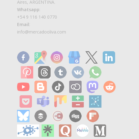
Aires, ARGENTINA.
Whatsapp
:
+54 9 116 140 0770
Email
:
info@mercadooliva.com