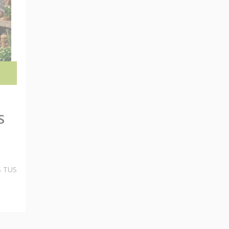
S
S TUS