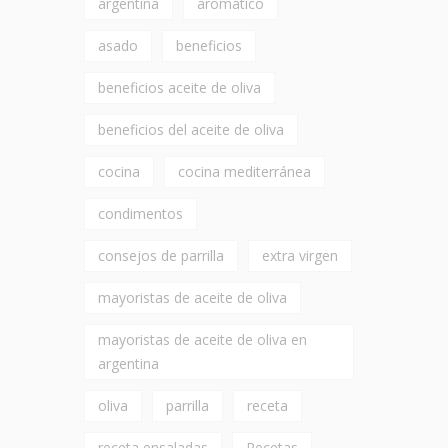
argentina
aromático
asado
beneficios
beneficios aceite de oliva
beneficios del aceite de oliva
cocina
cocina mediterránea
condimentos
consejos de parrilla
extra virgen
mayoristas de aceite de oliva
mayoristas de aceite de oliva en
argentina
oliva
parrilla
receta
receta ensaladas
Recetas