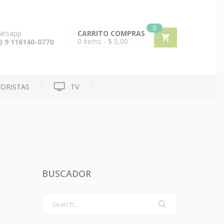
0
atsapp
CARRITO COMPRAS
0
items -
$
0,00
) 9 116140-0770
ORISTAS
TV
BUSCADOR