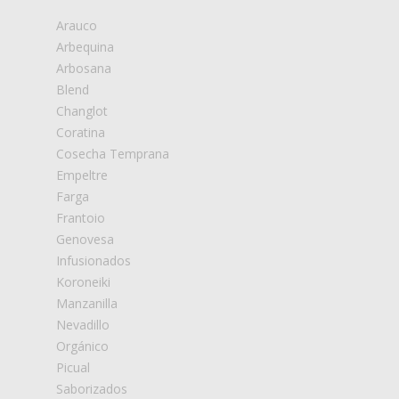
Arauco
Arbequina
Arbosana
Blend
Changlot
Coratina
Cosecha Temprana
Empeltre
Farga
Frantoio
Genovesa
Infusionados
Koroneiki
Manzanilla
Nevadillo
Orgánico
Picual
Saborizados