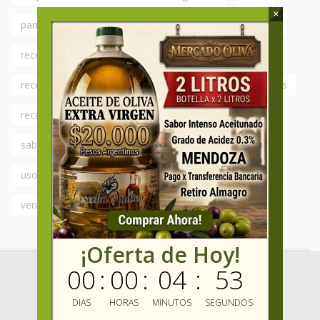
×
parrilla
receta
receta ensaladas
Recetas
recetas caseras
Recetas con Aceite de Oliva
recetas faciles
recetas italianas
recetas rapidas
recetas simples
revendedores
sabor fresco
sabor intenso
Saborizados
saludable
usos del aceite de oliva
variedades
varietales
vender aceite de oliva
¡Oferta de Hoy!
00
:
00
:
04
:
52
DIAS
HORAS
MINUTOS
SEGUNDOS