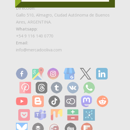
Dirección
:
Gallo 510, Almagro, Ciudad Autónoma de Buenos
Aires, ARGENTINA.
Whatsapp
:
+54 9 116 140 0770
Email
:
info@mercadooliva.com