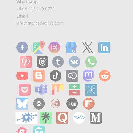
Whatsapp
:
+54 9 116 140 0770
Email
:
info@mercadooliva.com