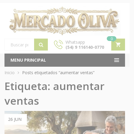
0
Whatsapp
(54) 9 116140-0770
Products
search
MENU PRINCIPAL
Inicio
Posts etiquetados “aumentar ventas”
Etiqueta:
aumentar
ventas
26 JUN