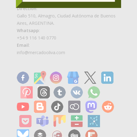
Dirección
:
Gallo 510, Almagro, Ciudad Autónoma de Buenos
Aires, ARGENTINA.
Whatsapp
:
+54 9 116 140 0770
Email
:
info@mercadooliva.com