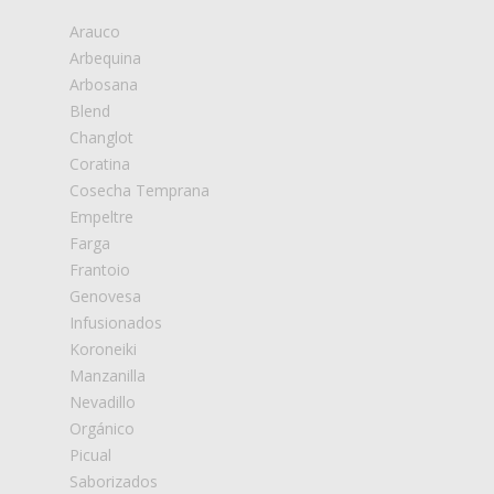
Arauco
Arbequina
Arbosana
Blend
Changlot
Coratina
Cosecha Temprana
Empeltre
Farga
Frantoio
Genovesa
Infusionados
Koroneiki
Manzanilla
Nevadillo
Orgánico
Picual
Saborizados