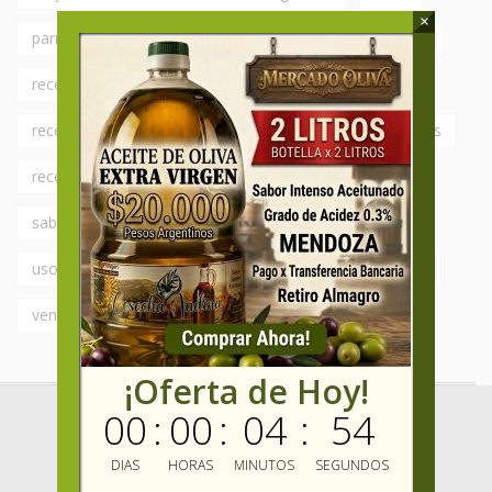
×
parrilla
receta
receta ensaladas
Recetas
recetas caseras
Recetas con Aceite de Oliva
recetas faciles
recetas italianas
recetas rapidas
recetas simples
revendedores
sabor fresco
sabor intenso
Saborizados
saludable
usos del aceite de oliva
variedades
varietales
vender aceite de oliva
¡Oferta de Hoy!
00
:
00
:
04
:
53
DIAS
HORAS
MINUTOS
SEGUNDOS