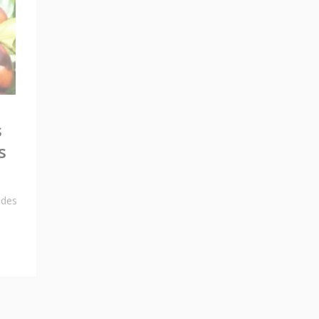
s
s
ades