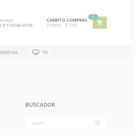
0
atsapp
CARRITO COMPRAS
0
items -
$
0,00
) 9 116140-0770
ORISTAS
TV
BUSCADOR