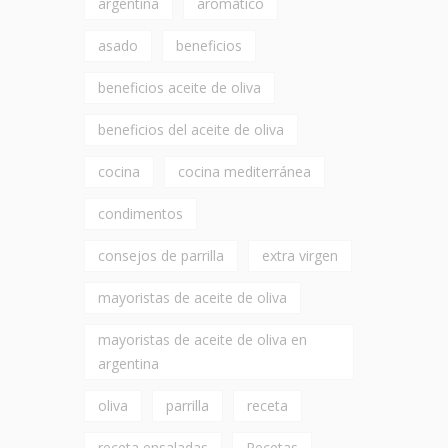
argentina
aromático
asado
beneficios
beneficios aceite de oliva
beneficios del aceite de oliva
cocina
cocina mediterránea
condimentos
consejos de parrilla
extra virgen
mayoristas de aceite de oliva
mayoristas de aceite de oliva en
argentina
oliva
parrilla
receta
receta ensaladas
Recetas