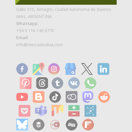
Dirección
:
Gallo 510, Almagro, Ciudad Autónoma de Buenos
Aires, ARGENTINA.
Whatsapp
:
+54 9 116 140 0770
Email
:
info@mercadooliva.com