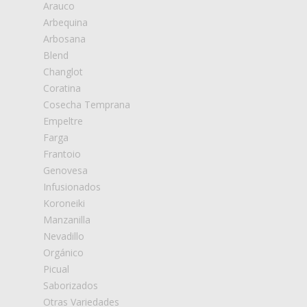
Arauco
Arbequina
Arbosana
Blend
Changlot
Coratina
Cosecha Temprana
Empeltre
Farga
Frantoio
Genovesa
Infusionados
Koroneiki
Manzanilla
Nevadillo
Orgánico
Picual
Saborizados
Otras Variedades